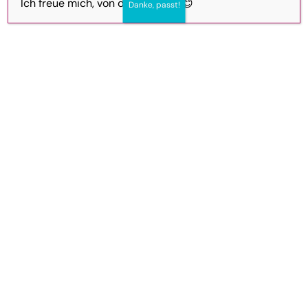
Ich freue mich, von dir zu hören. 😊
Danke, passt!
519 38 14
Fassung von 25.01.2024
Soweit in diesem Vertrag auf natürliche
Personen bezogene Bezeichnungen nur
in männlicher Form angeführt sind,
beziehen sie sich auf Frauen und Männer
in gleicher Weise. Bei der Anwendung
der Bezeichnung auf bestimmte
natürliche Personen ist die jeweils
geschlechtsspezifische Form zu
verwenden.