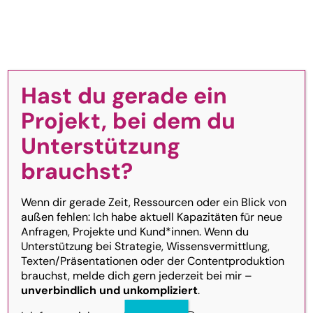
Zum
Inhalt
Toggle
Navigation
springen
Hast du gerade ein
Homepage
Projekt, bei dem du
AGB | Allgemeine
Unterstützung
Über mich
Geschäftsbedingungen
brauchst?
CNTXT Werbeagentur e. U. |
Katharina
FAQ
Wenn dir gerade Zeit, Ressourcen oder ein Blick von
Glöckel
außen fehlen: Ich habe aktuell Kapazitäten für neue
Anfragen, Projekte und Kund*innen. Wenn du
Unterstützung bei Strategie, Wissensvermittlung,
Schimmergasse 50/1,
2500 Baden,
Texten/Präsentationen oder der Contentproduktion
Österreich
brauchst, melde dich gern jederzeit bei mir –
unverbindlich und unkompliziert
.
office@cntxt-werbeagentur.at | +43 676