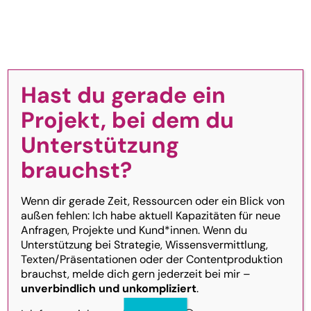
Zum
Inhalt
Toggle
Navigation
springen
Hast du gerade ein
Homepage
Projekt, bei dem du
FAQ: Häufig gestellte Fragen
Unterstützung
Über mich
brauchst?
Du bist neugierig oder willst einfach ein
FAQ
bisschen hinter die Kulissen schauen?
Wenn dir gerade Zeit, Ressourcen oder ein Blick von
Super, ich liebe Neugier!
außen fehlen: Ich habe aktuell Kapazitäten für neue
Anfragen, Projekte und Kund*innen. Wenn du
Unterstützung bei Strategie, Wissensvermittlung,
Hier habe ich einige der häufigsten (und
Texten/Präsentationen oder der Contentproduktion
ein paar weniger häufige) Fragen (kurz
brauchst, melde dich gern jederzeit bei mir –
unverbindlich und unkompliziert
.
FAQ) gesammelt, die mir so gestellt