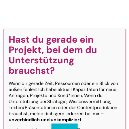
Zum
Inhalt
Toggle
Navigation
springen
Hast du gerade ein
Homepage
Deine Werbeagentur
Projekt, bei dem du
aus Baden für
Unterstützung
Über mich
Marketing, das
brauchst?
begeistert.
FAQ
Wenn dir gerade Zeit, Ressourcen oder ein Blick von
außen fehlen: Ich habe aktuell Kapazitäten für neue
Anfragen, Projekte und Kund*innen. Wenn du
Heute zählt nicht mehr
Unterstützung bei Strategie, Wissensvermittlung,
nur das Tempo – sondern
Texten/Präsentationen oder der Contentproduktion
brauchst, melde dich gern jederzeit bei mir –
vor allem die richtigen
unverbindlich und unkompliziert
.