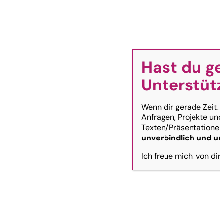
Zum
Inhalt
Homepage
springen
Hast du g
Unterstüt
KI-Kom
Wenn dir gerade Zeit,
Anfragen, Projekte un
Texten/Präsentationen
unverbindlich und u
Ich freue mich, von di
Künstliche Intelligenz ist 
kommunizieren und entscheid
verpasst – ab
Genau dabei unterstütze ich U