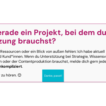
+43 676 519
Über mich
FAQ
erade ein Projekt, bei dem d
zung brauchst?
petenz mit Zer
 Ressourcen oder ein Blick von außen fehlen: Ich habe aktuell
d Kund*innen. Wenn du Unterstützung bei Strategie, Wissensv
 oder der Contentproduktion brauchst, melde dich gern jeder
nkompliziert
.
r zu hören. 😊
Danke, passt!
kein Zukunftsthema mehr – sie verändert bereit
en.
Wer jetzt noch denkt, KI sei „irgendwann mal“
er das Schöne an Wissen ist: Man kann es jederze
nternehmen, EPUs und Bildungseinrichtungen: mit 