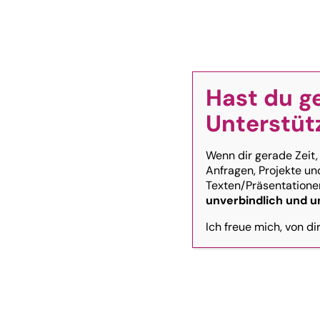
Zum
Inhalt
Homepage
springen
Hast du g
Unterstüt
Wenn dir gerade Zeit,
Anfragen, Projekte un
Texten/Präsentationen
unverbindlich und u
Ich freue mich, von di