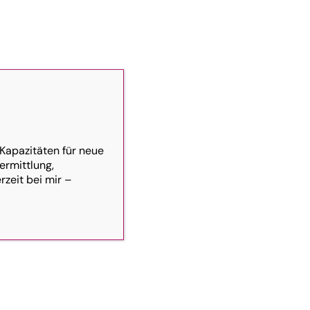
 38
office@cntxt-
14
werbeagentur.at
u
 Kapazitäten für neue
ermittlung,
zeit bei mir –