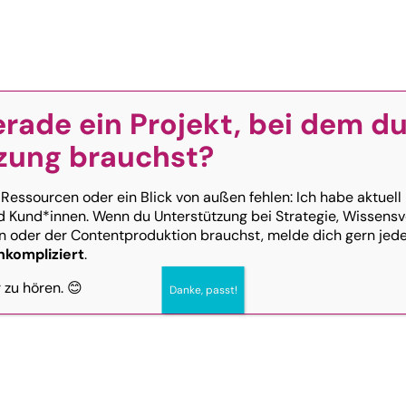
+43 676 519
Über mich
FAQ
erade ein Projekt, bei dem d
zung brauchst?
 Ressourcen oder ein Blick von außen fehlen: Ich habe aktuell
d Kund*innen. Wenn du Unterstützung bei Strategie, Wissensv
 oder der Contentproduktion brauchst, melde dich gern jeder
nkompliziert
.
Fehlerfreie Texte, die überzeugen
r zu hören. 😊
Danke, passt!
Text Korrektur